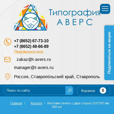
Подписаться на акции
+7 (8652) 67-73-10
+7 (8652) 48-66-89
Перезвоните мне
zakaz@t-avers.ru
manager@t-avers.ru
Россия, Ставропо́льский край, Ставрополь
0
Корзина
Главная
\
Каталог
\
Листовки печать с двух сторон 210*297 мм
500 шт